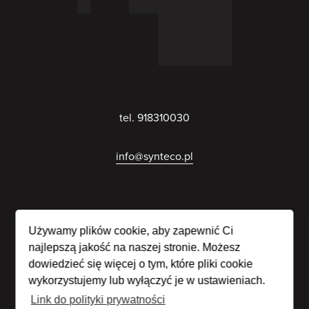
tel. 918310030
info@synteco.pl
Używamy plików cookie, aby zapewnić Ci
najlepszą jakość na naszej stronie. Możesz
dowiedzieć się więcej o tym, które pliki cookie
wykorzystujemy lub wyłączyć je w ustawieniach.
Polityka prywatności
Link do polityki prywatności